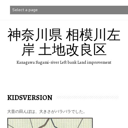
コ
ン
テ
ン
ツ
神奈川県 相模川左
へ
ス
キ
岸 土地改良区
ッ
プ
Kanagawa Sagami-river Left bank Land improvement
KIDSVERSION
大昔の田んぼは、大きさがバラバラでした。